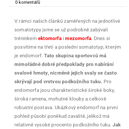
0 komentářů
V rámci našich článků zaměřených na jednotlivé
somatotypy jsme se už podrobně zabývali
tréninkem
ektomorfa
i
mezomorfa
. Dnes si
posvítíme na třetí a poslední somatotyp, kterým
je endomorf.
Tato skupina sportovců má
mimořádně dobré předpoklady pro nabírání
svalové hmoty, nicméně jejich svaly se často
skrývají pod vrstvou podkožního tuku.
Pro
endomorfa jsou charakteristické široké boky,
široká ramena, mohutné klouby a celkově
robustní postava. Ukázkový endomorf na první
pohled působí poněkud zavalitě, jelikož má
relativně vysoké procento podkožního tuku.
Jak