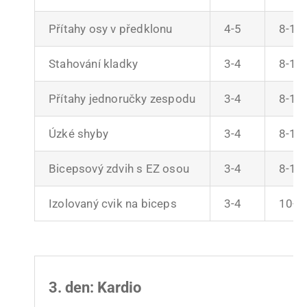
Přítahy osy v předklonu
4-5
8-10
Stahování kladky
3-4
8-10
Přítahy jednoručky zespodu
3-4
8-10
Úzké shyby
3-4
8-10
Bicepsový zdvih s EZ osou
3-4
8-10
Izolovaný cvik na biceps
3-4
10-1
3. den: Kardio