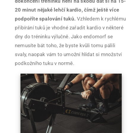
dokončení tréninku není na škodu dát si na 15-
20 minut nějaké lehčí kardio, čímž ještě více
podpoříte spalování tuků.
Vzhledem k rychlému
přibírání tuků je vhodné zařadit kardio v některé
dny do tréninku výlučně. Jako endomorf se
nemusíte bát toho, že byste kvůli tomu pálili
svaly, naopak vám to umožní hlídat si množství
podkožního tuku v normě.