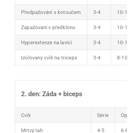
Předpažování s kotoučem
3-4
10-12
Zapažování v předklonu
3-4
10-12
Hyperextenze na lavici
3-4
10-12
Izolovaný cvik na triceps
3-4
8-10
2. den: Záda + biceps
Cvik
Série
Opak
Mrtvý tah
4-5
6-8