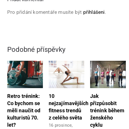
Pro přidání komentáře musíte být
přihlášeni
.
Podobné příspěvky
Retro trénink:
10
Jak
Co bychom se
nejzajímavějších
přizpůsobit
měli naučit od
fitness trendů
trénink během
kulturistů 70.
z celého světa
ženského
let?
cyklu
16 prosince,