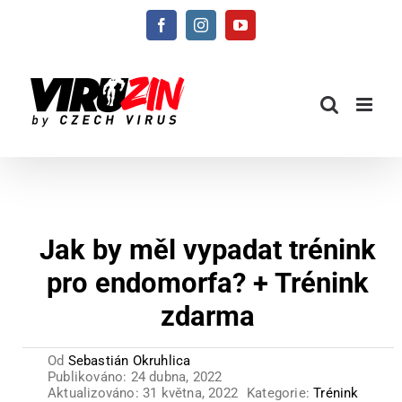
Přeskočit
Facebook
Instagram
YouTube
na
obsah
Jak by měl vypadat trénink
pro endomorfa? + Trénink
zdarma
Od
Sebastián Okruhlica
Publikováno: 24 dubna, 2022
Aktualizováno: 31 května, 2022
Kategorie:
Trénink