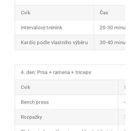
Cvik
Čas
Intervalový trénink
20-30 minut
Kardio podle vlastního výběru
30-40 minut
4. den: Prsa + ramena + triceps
Cvik
Sé
Bench press
4-
Rozpažky
3-