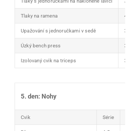
Tlaky s jednoručkami na nakloněné lavici
3-
Tlaky na ramena
4-
Upažování s jednoručkami v sedě
3-
Úzký bench press
3-
Izolovaný cvik na triceps
3-
5. den: Nohy
Cvik
Série
O