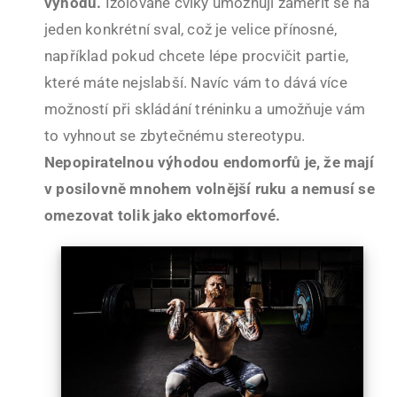
výhodu.
Izolované cviky umožňují zaměřit se na
jeden konkrétní sval, což je velice přínosné,
například pokud chcete lépe procvičit partie,
které máte nejslabší. Navíc vám to dává více
možností při skládání tréninku a umožňuje vám
to vyhnout se zbytečnému stereotypu.
Nepopiratelnou výhodou endomorfů je, že mají
v posilovně mnohem volnější ruku a nemusí se
omezovat tolik jako ektomorfové.