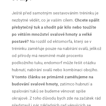
Ještě před samotným sestavováním tréninku je
nezbytné vědět, co je vaším cílem.
Chcete spálit
přebytečný tuk a shodit pár kilo nebo toužíte
po větším množství svalové hmoty a velké
postavě?
Na rozdíl od ektomorfa, který se v
tréninku zaměřuje pouze na nabírání svalů, jelikož
od přírody má nesmírně malé procento
podkožního tuku, endomorf může řešit otázku
hubnutí, nabírání svalů nebo kombinaci obojího.
V tomto článku se primárně zaměřujeme na
budování svalové hmoty,
zatímco hubnutí a
spalování tuků se budeme věnovat spíše
okrajově. Z toho důvodu bych zde na začátek rád
představil i pár základních rad věnujících se