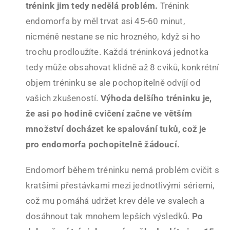
trénink jim tedy nedělá problém.
Trénink
endomorfa by měl trvat asi 45-60 minut,
nicméně nestane se nic hrozného, když si ho
trochu prodloužíte. Každá tréninková jednotka
tedy může obsahovat klidně až 8 cviků, konkrétní
objem tréninku se ale pochopitelně odvíjí od
vašich zkušeností.
Výhoda delšího tréninku je,
že asi po hodině cvičení začne ve větším
množství docházet ke spalování tuků, což je
pro endomorfa pochopitelně žádoucí.
Endomorf během tréninku nemá problém cvičit s
kratšími přestávkami mezi jednotlivými sériemi,
což mu pomáhá udržet krev déle ve svalech a
dosáhnout tak mnohem lepších výsledků.
Po