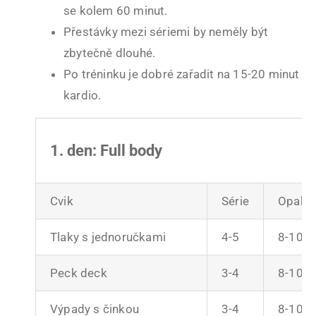
se kolem 60 minut.
Přestávky mezi sériemi by neměly být
zbytečně dlouhé.
Po tréninku je dobré zařadit na 15-20 minut
kardio.
1. den: Full body
Cvik
Série
Opako
Tlaky s jednoručkami
4-5
8-10
Peck deck
3-4
8-10
Výpady s činkou
3-4
8-10