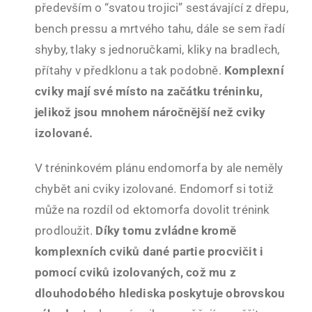
především o “svatou trojici” sestávající z dřepu,
bench pressu a mrtvého tahu, dále se sem řadí
shyby, tlaky s jednoručkami, kliky na bradlech,
přítahy v předklonu a tak podobně.
Komplexní
cviky mají své místo na začátku tréninku,
jelikož jsou mnohem náročnější než cviky
izolované.
V tréninkovém plánu endomorfa by ale neměly
chybět ani cviky izolované. Endomorf si totiž
může na rozdíl od ektomorfa dovolit trénink
prodloužit.
Díky tomu zvládne kromě
komplexních cviků dané partie procvičit i
pomocí cviků izolovaných, což mu z
dlouhodobého hlediska poskytuje obrovskou