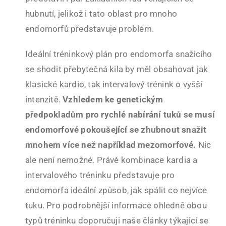
hubnutí, jelikož i tato oblast pro mnoho
endomorfů představuje problém.
Ideální tréninkový plán pro endomorfa snažícího
se shodit přebytečná kila by měl obsahovat jak
klasické kardio, tak intervalový trénink o vyšší
intenzitě.
Vzhledem ke genetickým
předpokladům pro rychlé nabírání tuků se musí
endomorfové pokoušející se zhubnout snažit
mnohem více než například mezomorfové.
Nic
ale není nemožné. Právě kombinace kardia a
intervalového tréninku představuje pro
endomorfa ideální způsob, jak spálit co nejvíce
tuku. Pro podrobnější informace ohledně obou
typů tréninku doporučuji naše články týkající se