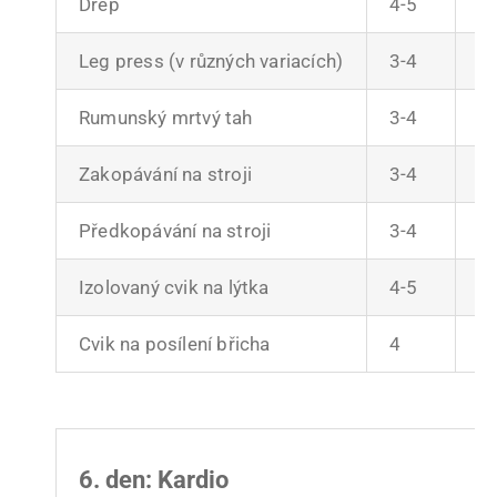
Dřep
4-5
6
Leg press (v různých variacích)
3-4
8
Rumunský mrtvý tah
3-4
8
Zakopávání na stroji
3-4
8
Předkopávání na stroji
3-4
8
Izolovaný cvik na lýtka
4-5
1
Cvik na posílení břicha
4
po
6. den: Kardio