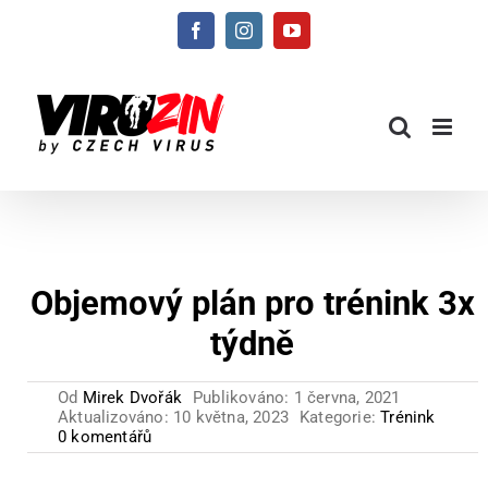
Přeskočit
Facebook
Instagram
YouTube
na
obsah
Objemový plán pro trénink 3x
týdně
Od
Mirek Dvořák
Publikováno: 1 června, 2021
Aktualizováno: 10 května, 2023
Kategorie:
Trénink
0 komentářů