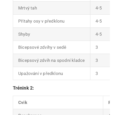
Mrtvý tah
4-5
Přítahy osy v předklonu
4-5
Shyby
4-5
Bicepsové zdvihy v sedě
3
Bicepsový zdvih na spodní kladce
3
Upažování v předklonu
3
Trénink 2:
Cvik
Poč