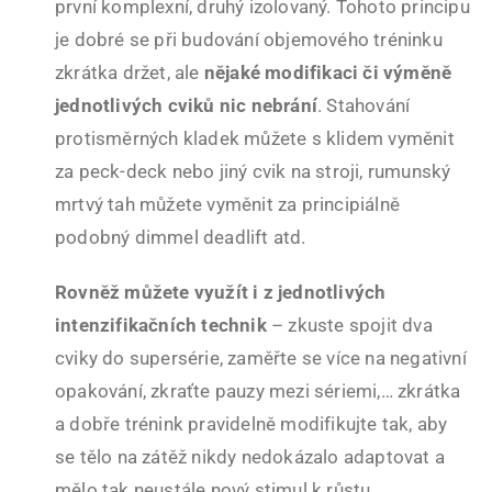
první komplexní, druhý izolovaný. Tohoto principu
je dobré se při budování objemového tréninku
zkrátka držet, ale
nějaké modifikaci či výměně
jednotlivých cviků nic nebrání
. Stahování
protisměrných kladek můžete s klidem vyměnit
za peck-deck nebo jiný cvik na stroji, rumunský
mrtvý tah můžete vyměnit za principiálně
podobný dimmel deadlift atd.
Rovněž můžete využít i z jednotlivých
intenzifikačních technik
– zkuste spojit dva
cviky do supersérie, zaměřte se více na negativní
opakování, zkraťte pauzy mezi sériemi,… zkrátka
a dobře trénink pravidelně modifikujte tak, aby
se tělo na zátěž nikdy nedokázalo adaptovat a
mělo tak neustále nový stimul k růstu.