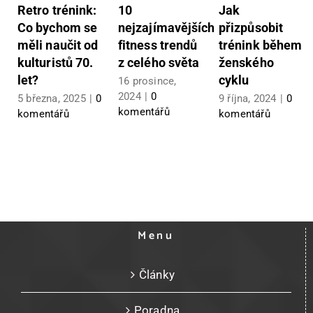
Retro trénink:
10
Jak
Co bychom se
nejzajímavějších
přizpůsobit
měli naučit od
fitness trendů
trénink během
kulturistů 70.
z celého světa
ženského
let?
cyklu
16 prosince,
2024
|
0
5 března, 2025
|
0
9 října, 2024
|
0
komentářů
komentářů
komentářů
Menu
Články
Poradna