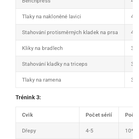
Benchpress
4-5
Tlaky na nakloněné lavici
4-5
Stahování protisměrných kladek na prsa
4-5
Kliky na bradlech
3
Stahování kladky na triceps
3
Tlaky na ramena
3
Trénink 3:
Cvik
Počet sérií
Počet
Dřepy
4-5
10*