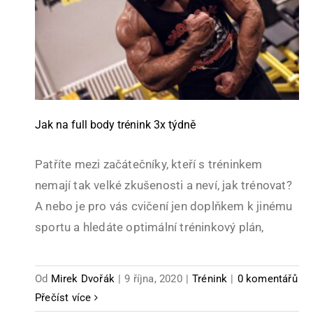
Jak na full body trénink 3x týdně
Jak na full body trénink 3x týdně
Patříte mezi začátečníky, kteří s tréninkem
nemají tak velké zkušenosti a neví, jak trénovat?
A nebo je pro vás cvičení jen doplňkem k jinému
sportu a hledáte optimální tréninkový plán,
Od
Mirek Dvořák
|
9 října, 2020
|
Trénink
|
0 komentářů
Přečíst více