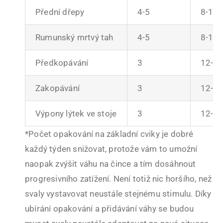
Přední dřepy
4-5
8-12
Rumunský mrtvý tah
4-5
8-12
Předkopávání
3
12-1
Zakopávání
3
12-1
Výpony lýtek ve stoje
3
12-1
*Počet opakování na základní cviky je dobré
každý týden snižovat, protože vám to umožní
naopak zvýšit váhu na čince a tím dosáhnout
progresivního zatížení. Není totiž nic horšího, než
svaly vystavovat neustále stejnému stimulu. Díky
ubírání opakování a přidávání váhy se budou