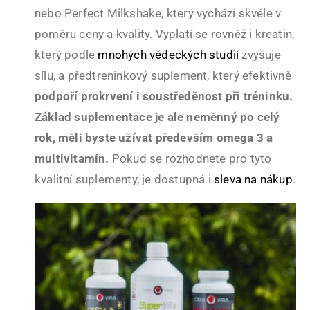
nebo Perfect Milkshake, který vychází skvěle v
poměru ceny a kvality. Vyplatí se rovněž i kreatin,
který podle
mnohých vědeckých studií
zvyšuje
sílu, a předtreninkový suplement, který efektivně
podpoří prokrvení i soustředěnost při tréninku.
Základ suplementace je ale neměnný po celý
rok, měli byste užívat především omega 3 a
multivitamín.
Pokud se rozhodnete pro tyto
kvalitní suplementy, je dostupná i
sleva na nákup
.
Základy v suplementaci