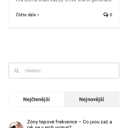
Čtěte dále
0
Hledat:
Nejčtenější
Nejnovější
Zóny tepové frekvence – Co jsou zač a
jak se v nich vyznat?