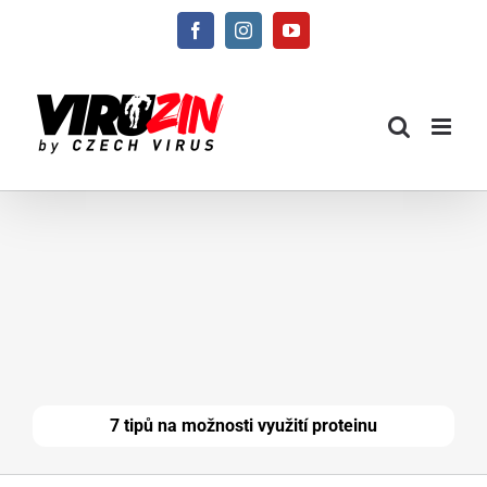
Přeskočit
Facebook
Instagram
YouTube
na
obsah
7 tipů na možnosti využití proteinu